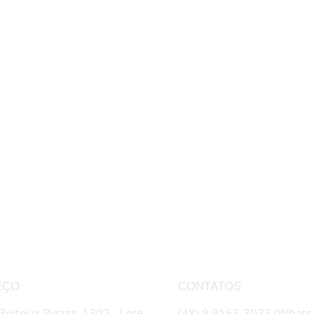
EÇO
CONTATOS
 Boiteux Piazza, 1302 - Lote
(48) 9 9163-3033 (Whats