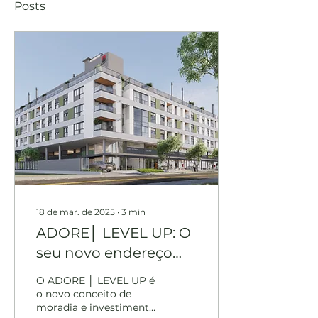
Posts
18 de mar. de 2025
∙
3
min
ADORE│ LEVEL UP: O
seu novo endereço
alto padrão -
O ADORE │ LEVEL UP é
Cachoeira do Bom
o novo conceito de
moradia e investimento
Jesus,