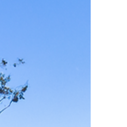
respeitando a paisagem natural e valorizando
a dinâmica urbana do loteamento Jardim
Nova Cachoeira, em Florianópolis. O projeto
foi desenvolvido em parceria com a Desterro
Arquitetos, escritório responsável pelos
projetos arquitetônicos da ADORE
Incorproadora. A concepção do
empreendimento considerou não apenas a
implantação do edifício no terreno, mas
também sua