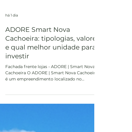
há 1 dia
ADORE Smart Nova
Cachoeira: tipologias, valores
e qual melhor unidade para
investir
Fachada frente lojas - ADORE | Smart Nova
Cachoeira O ADORE | Smart Nova Cachoeira
é um empreendimento localizado no
Loteamento Jardim Nova Cachoeira, na
Cachoeira do Bom Jesus, no Norte de
Florianópolis. O projeto reúne diferentes
opções de imóveis residenciais e comerciais,
incluindo studios, apartamentos de 1 e 2
dormitórios, gardens, coberturas e lojas com