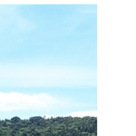
A ADORE Smart Invest é a solução da
ADORE Incorporadora para quem busca
investir em imóveis em Florianópolis com
mais segurança, organização e visão
estratégica, sem se preocupar com nada.
Mais do que comprar um apartamento, o
investidor passa a fazer parte de um
ecossistema de confiança, que conecta
aquisição, mobiliário, equipagem,
rentabilização, locação e revenda. Tudo com
o padrão de qualidade da ADORE e com foco
em transformar o imóvel em um ativo
imobiliário rentável,