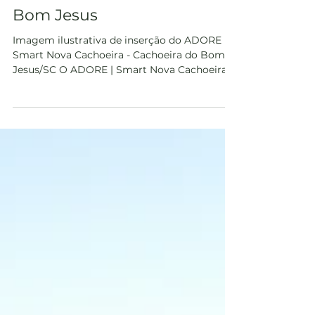
ADORE | Smart Nova
Cachoeira: lançamento
imobiliário na Cachoeira do
Bom Jesus
Imagem ilustrativa de inserção do ADORE |
Smart Nova Cachoeira - Cachoeira do Bom
Jesus/SC O ADORE | Smart Nova Cachoeira é
o novo lançamento da ADORE Incorporadora
na Cachoeira do Bom Jesus, em
Florianópolis. Com lançamento oficial em
junho de 2026, encerrando a fase de reservas.
O empreendimento foi desenvolvido para
atender a um público que busca localização,
funcionalidade e alto potencial de liquidez no
Norte da Ilha. Inserido no Loteamento Jardim
Nova Cachoeira, em uma